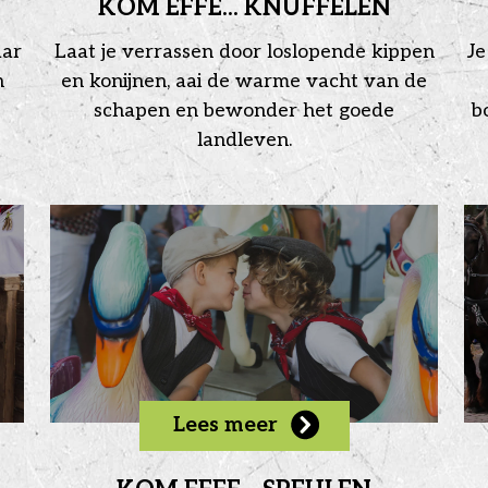
KOM EFFE... KNUFFELEN
aar
Laat je verrassen door loslopende kippen
Je
n
en konijnen, aai de warme vacht van de
schapen en bewonder het goede
b
landleven.
Lees meer