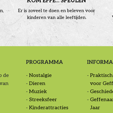
KOM EFFE... SPEULEN
n,
Er is zoveel te doen en beleven voor
kinderen van alle leeftijden.
PROGRAMMA
INFORMA
p de
Nostalgie
Praktisch
 van
Dieren
voor Gef
Muziek
Geschied
Streeksfeer
Geffenaa
Kinderattracties
Jaar