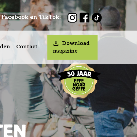
, Facebook en TikTok:
Download
nden
Contact
magazine
TEN