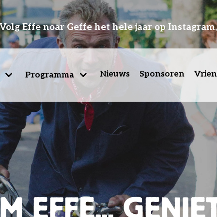
Volg Effe noar Geffe het hele jaar op Instagram
Nieuws
Sponsoren
Vrie
Programma
M EFFE... GENIE