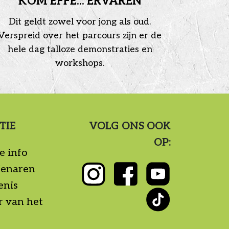
KOM EFFE... ERVAREN
Dit geldt zowel voor jong als oud.
Verspreid over het parcours zijn er de
hele dag talloze demonstraties en
workshops.
TIE
VOLG ONS OOK
OP:
e info
fenaren
enis
r van het