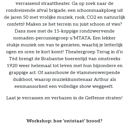
verrassend straattheater. Ga op zoek naar de
rondreizende afval brigade, een schoonmaakploeg uit
de jaren 50 met vrolijke muziek, rook, CO2 en natuurlijk
confetti! Maken ze het terrein nu juist schoon of vies?
Dans mee met de 15-koppige rondzwervende
nomaden-percussiegroep u’MTATA. Een lekker
stukje muziek om van te genieten, waarbij je letterlijk
ogen en oren te kort komt! Theatergroep Terug in d’n
Tèd brengt de Brabantse boerentijd van omstreeks
1920 weer helemaal tot leven met hun bijzondere en
grappige act. Of aanschouw de vlammenwerpende
duikboot, waarop muziekkunstenaar Arthur als
eenmansorkest een volledige show weggeeft.
Laat je verrassen en verbazen in de Geffense straten!
Workshop: hoe 'ontstaat' brood?