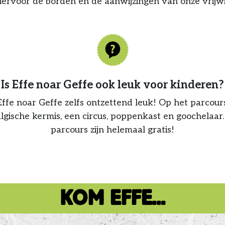
iervoor de borden en de aanwijzingen van onze vrijwil
Is Effe noar Geffe ook leuk voor kinderen?
Effe noar Geffe zelfs ontzettend leuk! Op het parcour
lgische kermis, een circus, poppenkast en goochelaar. 
parcours zijn helemaal gratis!
KOM EFFE...