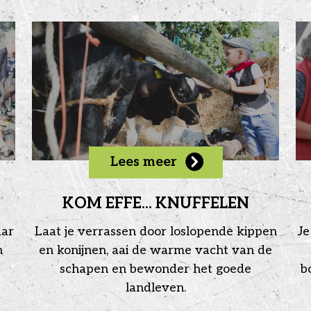
Lees meer
KOM EFFE... KNUFFELEN
aar
Laat je verrassen door loslopende kippen
Je
n
en konijnen, aai de warme vacht van de
schapen en bewonder het goede
b
landleven.